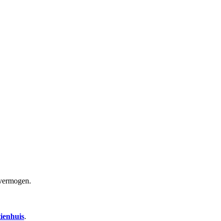
svermogen.
ienhuis
.